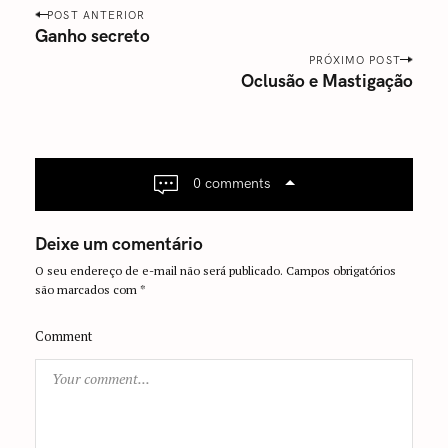
P
POST ANTERIOR
o
Ganho secreto
s
PRÓXIMO POST
Oclusão e Mastigação
t
n
a
v
i
0 comments
g
a
Deixe um comentário
t
O seu endereço de e-mail não será publicado.
Campos obrigatórios
i
são marcados com
*
o
n
Comment