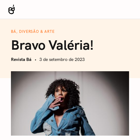
S
k
Revista Bá
i
p
BÁ, DIVERSÃO & ARTE
t
Bravo Valéria!
o
c
Revista Bá
3 de setembro de 2023
o
n
t
e
n
t