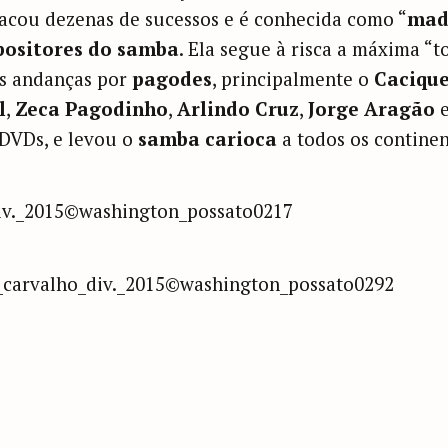
acou dezenas de sucessos e é conhecida como “
mad
ositores do samba
. Ela segue à risca a máxima “t
as andanças por
pagodes
, principalmente o
Caciqu
l
,
Zeca Pagodinho
,
Arlindo Cruz
,
Jorge Aragão
e
 DVDs, e levou o
samba carioca
a todos os continen