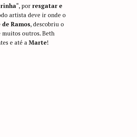
rinha
“, por
resgatar e
odo artista deve ir onde o
e de Ramos
, descobriu o
 muitos outros. Beth
tes e até a
Marte
!