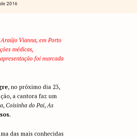
 de 2016
o Araújo Vianna, em Porto
ações médicas,
 apresentação foi marcada
gre
, no próximo dia 23,
ação, a cantora faz um
a
,
Coisinha do Pai
,
As
sos
.
uma das mais conhecidas