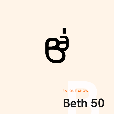
Rev
B
BÁ, QUE SHOW
Beth 50