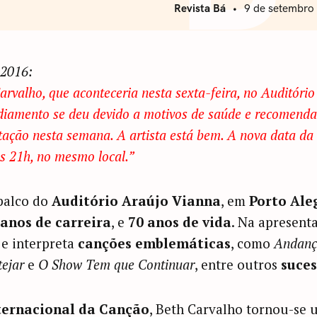
Revista Bá
9 de setembro
/2016:
rvalho, que aconteceria nesta sexta-feira, no Auditóri
 adiamento se deu devido a motivos de saúde e recomend
tação nesta semana. A artista está bem. A nova data da
às 21h, no mesmo local.”
palco do
Auditório Araújo Vianna
, em
Porto Ale
 anos de carreira
, e
70 anos de vida
. Na apresent
 e interpreta
canções emblemáticas
, como
Andanç
tejar
e
O Show Tem que Continuar
, entre outros
suces
nternacional da Canção
, Beth Carvalho tornou-se 