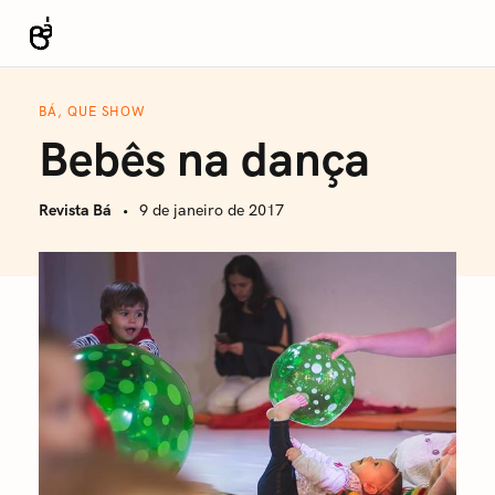
S
k
Revista Bá
i
p
BÁ, QUE SHOW
t
Bebês na dança
o
c
Revista Bá
9 de janeiro de 2017
o
n
t
e
n
t