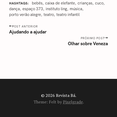
bebês
caixa de elefante
crianças
cuco
HASHTAGS
dança
espaço 373
‎instituto ling
‎música
porto verão alegre
‎teatro
teatro infantil
P
POST ANTERIOR
o
Ajudando a ajudar
s
PRÓXIMO POST
Olhar sobre Veneza
t
n
a
v
i
g
a
t
i
© 2026 Revista Bá.
o
Theme: Felt by
Pixelgrade
.
n