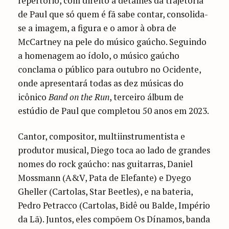
repertório, com direito a detalhes da trajetória
de Paul que só quem é fã sabe contar, consolida-
se a imagem, a figura e o amor à obra de
McCartney na pele do músico gaúcho. Seguindo
a homenagem ao ídolo, o músico gaúcho
conclama o público para outubro no Ocidente,
onde apresentará todas as dez músicas do
icônico
Band on the Run
, terceiro álbum de
estúdio de Paul que completou 50 anos em 2023.
Cantor, compositor, multiinstrumentista e
produtor musical, Diego toca ao lado de grandes
nomes do rock gaúcho: nas guitarras, Daniel
Mossmann (A&V, Pata de Elefante) e Dyego
Gheller (Cartolas, Star Beetles), e na bateria,
Pedro Petracco (Cartolas, Bidê ou Balde, Império
da Lã). Juntos, eles compõem Os Dínamos, banda