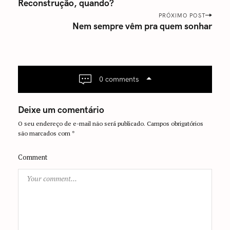
o
Reconstrução, quando?
s
PRÓXIMO POST
Nem sempre vêm pra quem sonhar
t
n
a
v
i
0 comments
g
a
Deixe um comentário
t
O seu endereço de e-mail não será publicado.
Campos obrigatórios
i
são marcados com
*
o
n
Comment