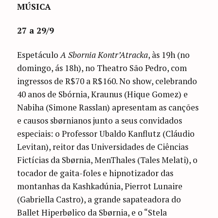
MÚSICA
27 a 29/9
Espetáculo
A Sbornia Kontr’Atracka
, às 19h (no
domingo, ás 18h), no Theatro São Pedro, com
ingressos de R$70 a R$160. No show, celebrando
40 anos de Sbórnia, Kraunus (Hique Gomez) e
Nabiha (Simone Rasslan) apresentam as canções
e causos sbørnianos junto a seus convidados
especiais: o Professor Ubaldo Kanflutz (Cláudio
Levitan), reitor das Universidades de Ciências
Fictícias da Sbørnia, MenThales (Tales Melati), o
tocador de gaita-foles e hipnotizador das
montanhas da Kashkadúnia, Pierrot Lunaire
(Gabriella Castro), a grande sapateadora do
Ballet Hiperbølico da Sbørnia, e o “Stela