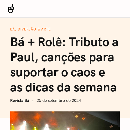
S
k
Revista Bá
i
p
BÁ, DIVERSÃO & ARTE
t
Bá + Rolê: Tributo a
o
c
Paul, canções para
o
n
suportar o caos e
t
e
as dicas da semana
n
t
Revista Bá
25 de setembro de 2024