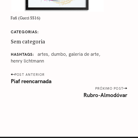
Fafi (Gucci SS16)
CATEGORIAS
Sem categoria
artes
dumbo
galeria de arte
HASHTAGS
henry lichtmann
P
POST ANTERIOR
o
Piaf reencarnada
s
PRÓXIMO POST
Rubro-Almodóvar
t
n
a
v
i
g