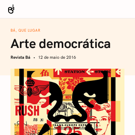
S
k
Revista Bá
i
p
BÁ, QUE LUGAR
t
Arte democrática
o
c
Revista Bá
12 de maio de 2016
o
n
t
e
n
t