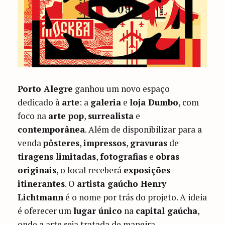
Porto Alegre
ganhou um novo espaço
dedicado à
arte
: a
galeria
e
loja Dumbo
, com
foco na
arte pop
,
surrealista
e
contemporânea
. Além de disponibilizar para a
venda
pôsteres
,
impressos
,
gravuras
de
tiragens limitadas
,
fotografias
e
obras
originais
, o local receberá
exposições
itinerantes
. O
artista gaúcho Henry
Lichtmann
é o nome por trás do projeto. A ideia
é oferecer um
lugar único
na
capital gaúcha
,
onde a arte seja tratada de maneira