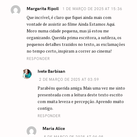
a
Margarita Ripoll
1 DE MARÇO DE 2025 AT 15:36
t
Que incrível, é claro que fiquei ainda mais com
i
vontade de assistir ao filme Ainda Estamos Aqui.
o
Moro numa cidade pequena, mas já estou me
n
organizando. Querida prima escritora, a sutileza, os
pequenos detalhes trazidos no texto, as exclamações
no tempo certo, inspiram a correr ao cinema!
RESPONDER
Ivete Barbisan
2 DE MARÇO DE 2025 AT 03:59
Parabéns querida amiga. Mais uma vez me sinto
presenteada com a leitura deste texto escrito
com muita leveza e percepção. Aprendo muito
contigo.
RESPONDER
Maria Alice
5 DE MARÇO DE 2025 AT 04:05