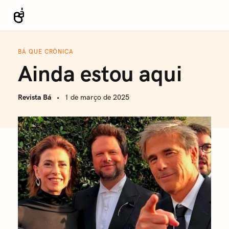
S
k
Revista Bá
i
p
BÁ QUE CRÔNICA
t
Ainda estou aqui
o
c
Revista Bá
1 de março de 2025
o
n
t
e
n
t