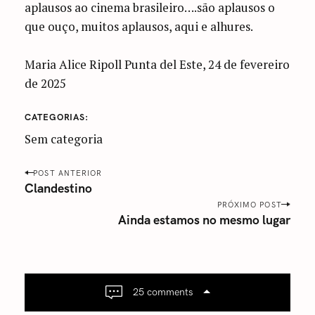
aplausos ao cinema brasileiro….são aplausos o
que ouço, muitos aplausos, aqui e alhures.
Maria Alice Ripoll Punta del Este, 24 de fevereiro
de 2025
CATEGORIAS
Sem categoria
P
POST ANTERIOR
o
Clandestino
s
PRÓXIMO POST
Ainda estamos no mesmo lugar
t
n
a
v
i
25 comments
g