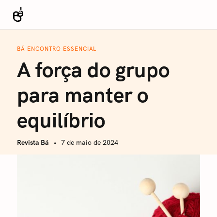
S
k
Revista Bá
i
p
BÁ ENCONTRO ESSENCIAL
t
A força do grupo
o
c
para manter o
o
n
equilíbrio
t
e
Revista Bá
7 de maio de 2024
n
t