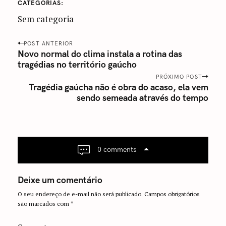
CATEGORIAS
Sem categoria
P
POST ANTERIOR
o
Novo normal do clima instala a rotina das
tragédias no território gaúcho
s
t
PRÓXIMO POST
Tragédia gaúcha não é obra do acaso, ela vem
n
sendo semeada através do tempo
a
v
i
g
a
0 comments
t
i
Deixe um comentário
o
O seu endereço de e-mail não será publicado.
Campos obrigatórios
n
são marcados com
*