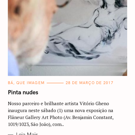
C
BÁ, QUE IMAGEM
28 DE MARÇO DE 2017
A
T
Pinta nudes
E
G
O
Nosso parceiro e brilhante artista Vitório Gheno
R
inaugura neste sábado (1) uma nova exposição na
I
A
Flâneur Gallery Art Photo (Av. Benjamin Constant,
S
1019/1023, São João), com..
Leia Mais