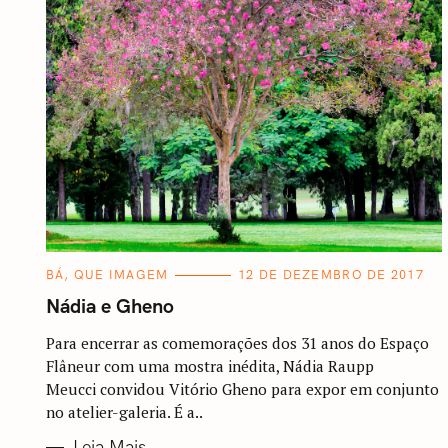
C
BÁ, QUE IMAGEM
12 DE DEZEMBRO DE 2017
A
T
Nádia e Gheno
E
G
O
Para encerrar as comemorações dos 31 anos do Espaço
R
Flâneur com uma mostra inédita, Nádia Raupp
I
A
Meucci convidou Vitório Gheno para expor em conjunto
S
no atelier-galeria. É a..
Leia Mais