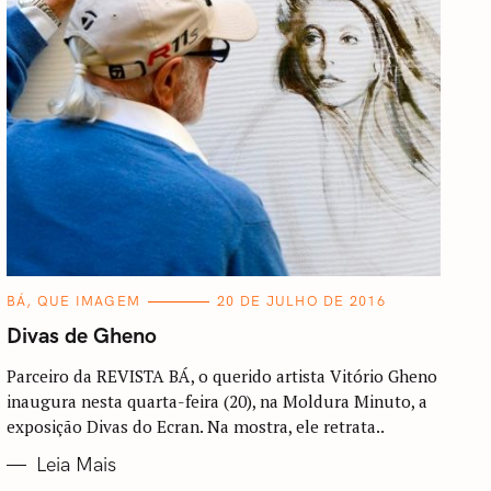
C
BÁ, QUE IMAGEM
20 DE JULHO DE 2016
A
T
Divas de Gheno
E
G
O
Parceiro da REVISTA BÁ, o querido artista Vitório Gheno
R
inaugura nesta quarta-feira (20), na Moldura Minuto, a
I
A
exposição Divas do Ecran. Na mostra, ele retrata..
S
Leia Mais