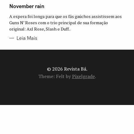
A
T
November rain
E
G
A espera foi longa para que os fãs gaúchos assistissem aos
O
R
Guns N’ Roses com o trio principal de sua formação
I
original: Axl Rose, Slash e Duff..
A
S
Leia Mais
© 2026 Revista Bá.
Theme: Felt by
Pixelgrade
.