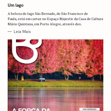
A
T
Um lago
E
G
A beleza do lago São Bernado, de São Francisco de
O
R
Paula, está em cartaz no Espaço Majestic da Casa de Cultura
I
Mário Quintana, em Porto Alegre, através dos..
A
S
Leia Mais