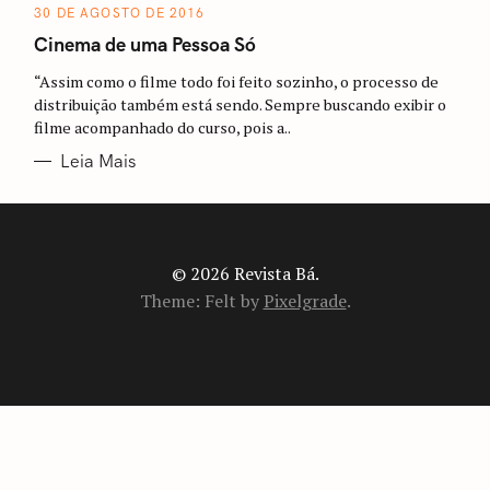
A
30 DE AGOSTO DE 2016
T
E
Cinema de uma Pessoa Só
G
O
R
“Assim como o filme todo foi feito sozinho, o processo de
I
distribuição também está sendo. Sempre buscando exibir o
A
S
filme acompanhado do curso, pois a..
Leia Mais
© 2026 Revista Bá.
Theme: Felt by
Pixelgrade
.