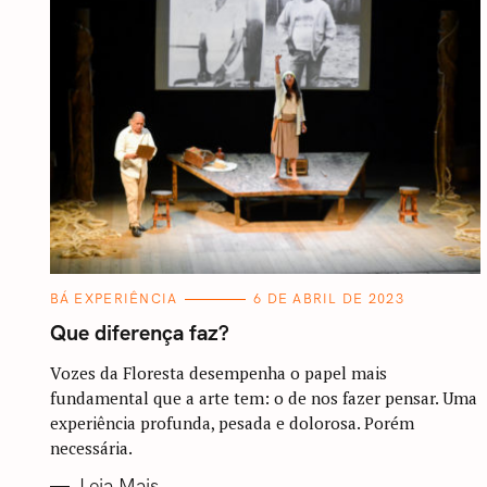
C
BÁ EXPERIÊNCIA
6 DE ABRIL DE 2023
A
T
Que diferença faz?
E
G
O
Vozes da Floresta desempenha o papel mais
R
fundamental que a arte tem: o de nos fazer pensar. Uma
I
A
experiência profunda, pesada e dolorosa. Porém
S
necessária.
Leia Mais