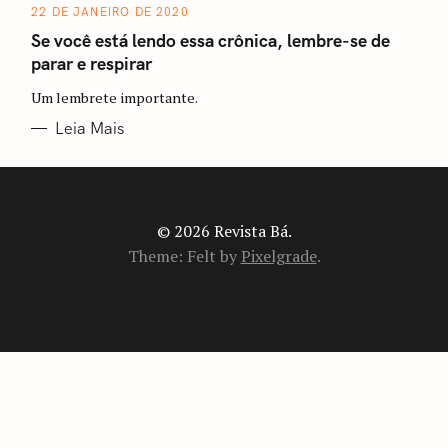
A
22 DE JANEIRO DE 2020
T
E
Se você está lendo essa crônica, lembre-se de
G
O
parar e respirar
R
I
A
Um lembrete importante.
S
Leia Mais
© 2026 Revista Bá.
Theme: Felt by
Pixelgrade
.