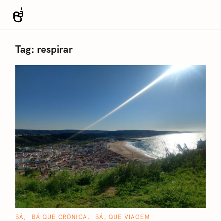
S
k
Revista Bá
i
p
Tag:
respirar
t
o
c
o
n
t
e
n
t
C
BÁ
BÁ QUE CRÔNICA
BÁ, QUE VIAGEM