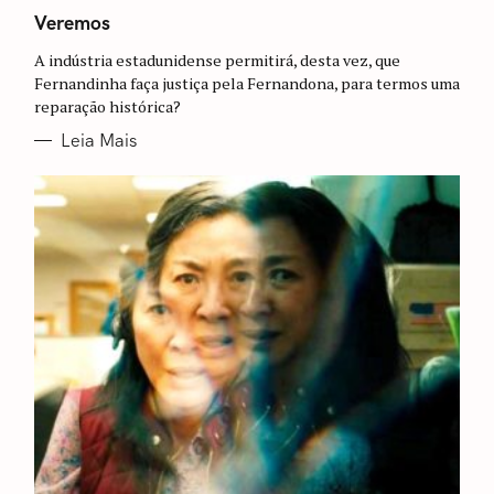
A
T
Veremos
E
G
A indústria estadunidense permitirá, desta vez, que
O
R
Fernandinha faça justiça pela Fernandona, para termos uma
I
reparação histórica?
A
S
Leia Mais