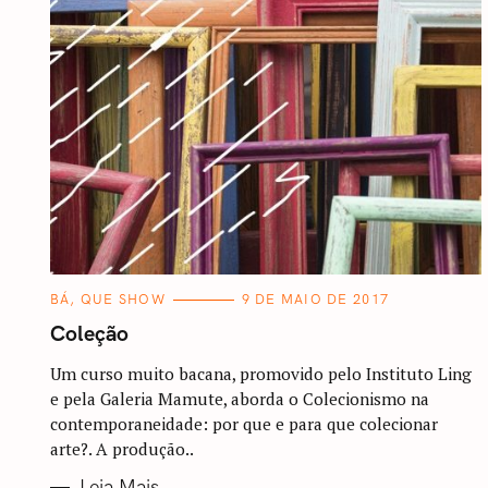
C
BÁ, QUE SHOW
9 DE MAIO DE 2017
A
T
Coleção
E
G
O
Um curso muito bacana, promovido pelo Instituto Ling
R
e pela Galeria Mamute, aborda o Colecionismo na
I
A
contemporaneidade: por que e para que colecionar
S
arte?. A produção..
Leia Mais