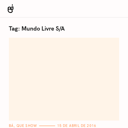
S
k
Revista Bá
i
p
Tag:
Mundo Livre S/A
t
o
c
o
n
t
e
n
t
C
BÁ, QUE SHOW
15 DE ABRIL DE 2016