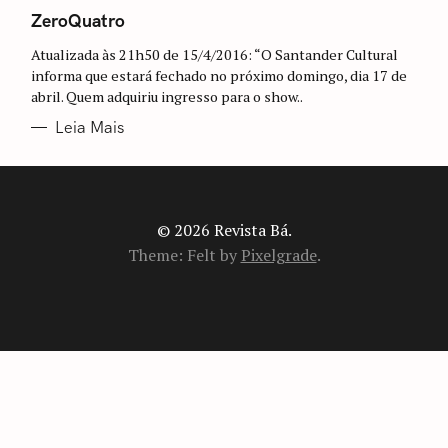
A
T
ZeroQuatro
E
G
Atualizada às 21h50 de 15/4/2016: “O Santander Cultural
O
R
informa que estará fechado no próximo domingo, dia 17 de
I
abril. Quem adquiriu ingresso para o show..
A
S
Leia Mais
© 2026 Revista Bá.
Theme: Felt by
Pixelgrade
.