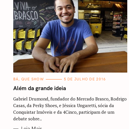
C
BÁ, QUE SHOW
5 DE JULHO DE 2016
A
T
Além da grande ideia
E
G
O
Gabriel Drumond, fundador do Mercado Brasco, Rodrigo
R
Casas, da Perky Shoes, e Jéssica Ungaretti, sócia da
I
A
Conquistar Imóveis e da 4Cinco, participam de um
S
debate sobre..
Leia Mais