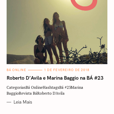
C
BÁ ONLINE
1 DE FEVEREIRO DE 2018
A
T
Roberto D’Avila e Marina Baggio na BÁ #23
E
G
O
CategoriasBá OnlineHashtagsBá #23Marina
R
BaggioRevista BáRoberto D'Avila
I
A
S
Leia Mais