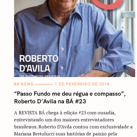
C
BÁ NEWS
1 DE FEVEREIRO DE 2018
A
T
“Passo Fundo me deu régua e compasso”,
E
G
Roberto D’Avila na BÁ #23
O
R
I
A REVISTA BÁ chega à edição #23 com ousadia,
A
entrevistando um dos maiores entrevistadores
S
brasileiros. Roberto D’Avila contou com exclusividade a
Mariana Bertolucci suas histórias de paixão pela