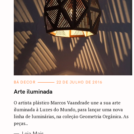
C
BÁ DECOR
22 DE JULHO DE 2016
A
T
Arte iluminada
E
G
O
O artista plástico Marcos Vaandrade une a sua arte
R
iluminada à Luzes do Mundo, para lançar uma nova
I
A
linha de luminárias, na coleção Geometria Orgânica. As
S
peças..
Leia Mais