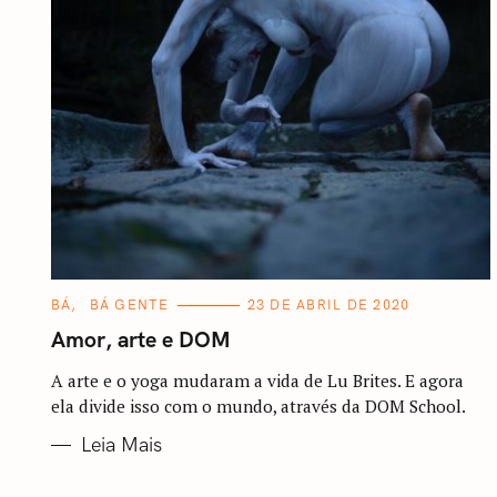
C
BÁ
BÁ GENTE
23 DE ABRIL DE 2020
A
T
Amor, arte e DOM
E
G
O
A arte e o yoga mudaram a vida de Lu Brites. E agora
R
ela divide isso com o mundo, através da DOM School.
I
A
S
Leia Mais