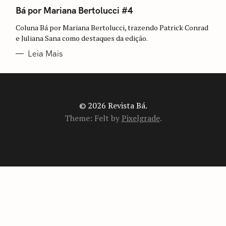
A
T
Bá por Mariana Bertolucci #4
E
G
Coluna Bá por Mariana Bertolucci, trazendo Patrick Conrad
O
R
e Juliana Sana como destaques da edição.
I
A
Leia Mais
S
© 2026 Revista Bá.
Theme: Felt by
Pixelgrade
.