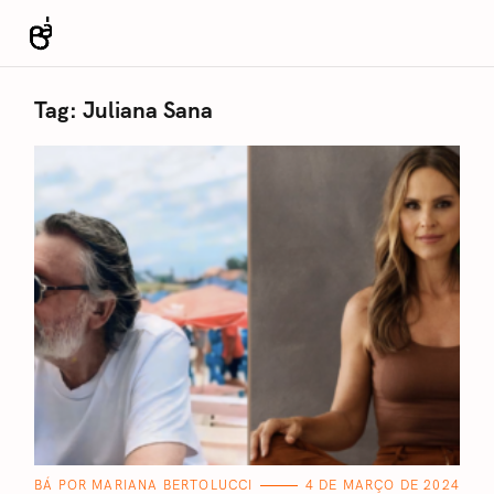
S
k
Revista Bá
i
p
Tag:
Juliana Sana
t
o
c
o
n
t
e
n
t
C
BÁ POR MARIANA BERTOLUCCI
4 DE MARÇO DE 2024