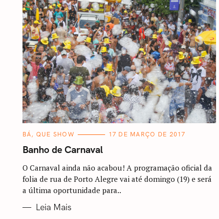
C
BÁ, QUE SHOW
17 DE MARÇO DE 2017
A
T
Banho de Carnaval
E
G
O
O Carnaval ainda não acabou! A programação oficial da
R
folia de rua de Porto Alegre vai até domingo (19) e será
I
A
a última oportunidade para..
S
Leia Mais