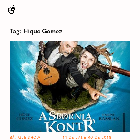
S
k
Revista Bá
i
p
Tag:
Hique Gomez
t
o
c
o
n
t
e
n
t
C
BÁ, QUE SHOW
11 DE JANEIRO DE 2018