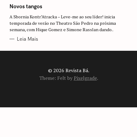
A
T
Novos tangos
E
G
A Sbornia Kontr’Atracka – Leve-me ao seu líder! inicia
O
R
temporada de verão no Theatro São Pedro na próxima
I
semana, com Hique Gomez e Simone Rasslan dando..
A
S
Leia Mais
© 2026 Revista Bá.
Theme: Felt by
Pixelgrade
.