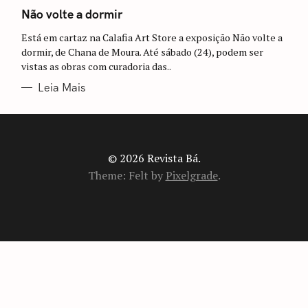
A
T
Não volte a dormir
E
G
Está em cartaz na Calafia Art Store a exposição Não volte a
O
R
dormir, de Chana de Moura. Até sábado (24), podem ser
I
vistas as obras com curadoria das..
A
S
Leia Mais
© 2026 Revista Bá.
Theme: Felt by
Pixelgrade
.