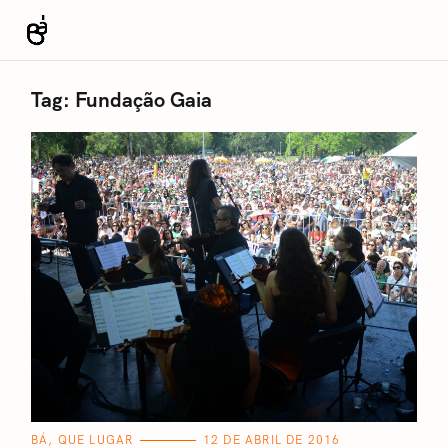
S
k
Revista Bá
i
p
Tag:
Fundação Gaia
t
o
c
o
n
t
e
n
t
C
BÁ, QUE LUGAR
12 DE ABRIL DE 2016