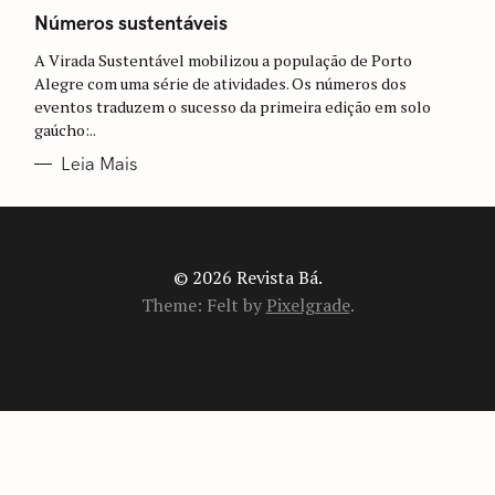
A
T
Números sustentáveis
E
G
A Virada Sustentável mobilizou a população de Porto
O
R
Alegre com uma série de atividades. Os números dos
I
eventos traduzem o sucesso da primeira edição em solo
A
S
gaúcho:..
Leia Mais
© 2026 Revista Bá.
Theme: Felt by
Pixelgrade
.