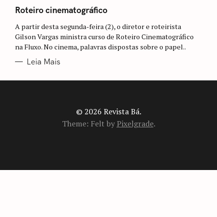
A
T
Roteiro cinematográfico
E
G
A partir desta segunda-feira (2), o diretor e roteirista
O
R
Gilson Vargas ministra curso de Roteiro Cinematográfico
I
na Fluxo. No cinema, palavras dispostas sobre o papel..
A
S
Leia Mais
© 2026 Revista Bá.
Theme: Felt by
Pixelgrade
.