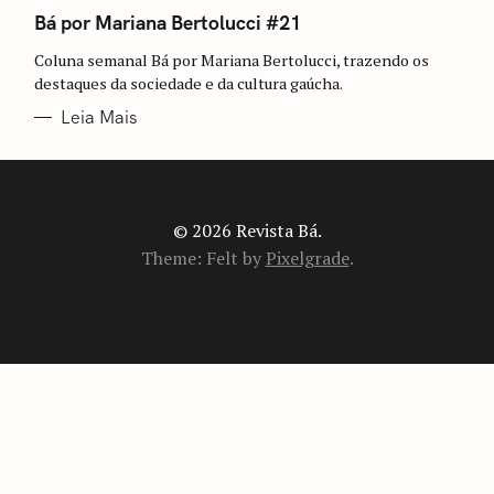
A
T
Bá por Mariana Bertolucci #21
E
G
Coluna semanal Bá por Mariana Bertolucci, trazendo os
O
R
destaques da sociedade e da cultura gaúcha.
I
A
Leia Mais
S
© 2026 Revista Bá.
Theme: Felt by
Pixelgrade
.