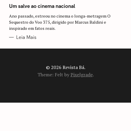
A
T
Um salve ao cinema nacional
E
G
Ano passado, estreou no cinema o longa-metragem O
O
R
Sequestro do Voo 375, dirigido por Marcus Baldini e
I
inspirado em fatos reais.
A
S
Leia Mais
© 2026 Revista Bá.
Theme: Felt by
Pixelgrade
.