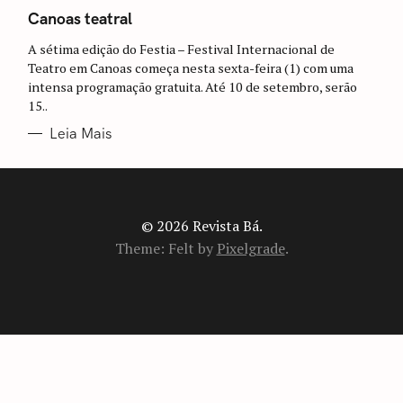
A
T
Canoas teatral
E
G
A sétima edição do Festia – Festival Internacional de
O
R
Teatro em Canoas começa nesta sexta-feira (1) com uma
I
intensa programação gratuita. Até 10 de setembro, serão
A
S
15..
Leia Mais
© 2026 Revista Bá.
Theme: Felt by
Pixelgrade
.