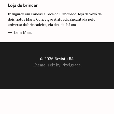
A
T
Loja de brincar
E
G
Inaugurou em Canoas a Toca do Brinquedo, loja da vovó de
O
R
dois netos Maria Conceição Antpack. Encantada pelo
I
universo da brincadeira, ela decidiu há um..
A
S
Leia Mais
© 2026 Revista Bá.
Theme: Felt by
Pixelgrade
.