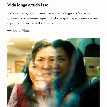
A
T
Vida longa a tudo isso
E
G
Esta semana, faz um ano que eu, o Rodrigo e a Mariana
O
R
gravamos o primeiro episódio do Bá que papo. E que escrevi
I
o primeiro texto desta coluna.
A
S
Leia Mais