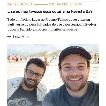
C
BÁ EXPERIÊNCIA
2 DE MARÇO DE 2023
A
T
E se eu não tivesse essa coluna na Revista Bá?
E
G
Tudo em Todo o Lugar ao Mesmo Tempo apresenta um
O
R
multiverso de possibilidades do que a personagem Evelyn
I
poderia ter sido em outros infinitos universos.
A
S
Leia Mais