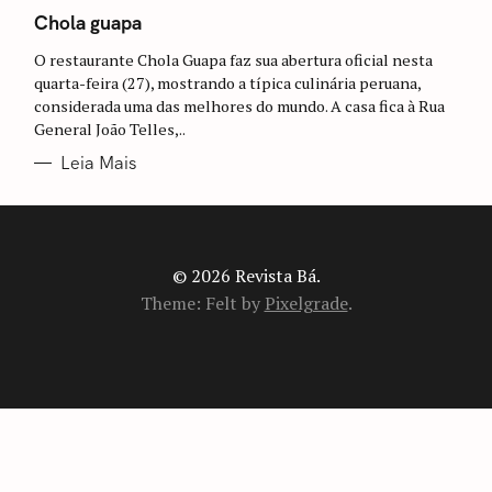
A
T
Chola guapa
E
G
O restaurante Chola Guapa faz sua abertura oficial nesta
O
R
quarta-feira (27), mostrando a típica culinária peruana,
I
considerada uma das melhores do mundo. A casa fica à Rua
A
S
General João Telles,..
Leia Mais
© 2026 Revista Bá.
Theme: Felt by
Pixelgrade
.