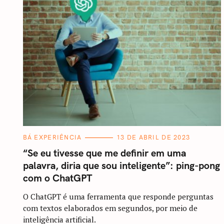
C
BÁ EXPERIÊNCIA
13 DE ABRIL DE 2023
A
T
“Se eu tivesse que me definir em uma
E
G
palavra, diria que sou inteligente”: ping-pong
O
R
com o ChatGPT
I
A
O ChatGPT é uma ferramenta que responde perguntas
S
com textos elaborados em segundos, por meio de
inteligência artificial.