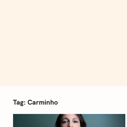
S
k
i
p
t
o
c
o
n
t
e
n
Tag:
Carminho
t