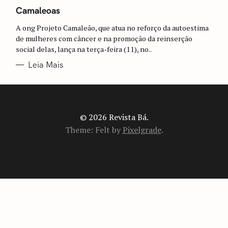
A
T
Camaleoas
E
G
A ong Projeto Camaleão, que atua no reforço da autoestima
O
R
de mulheres com câncer e na promoção da reinserção
I
social delas, lança na terça-feira (11), no..
A
S
Leia Mais
© 2026 Revista Bá.
Theme: Felt by
Pixelgrade
.