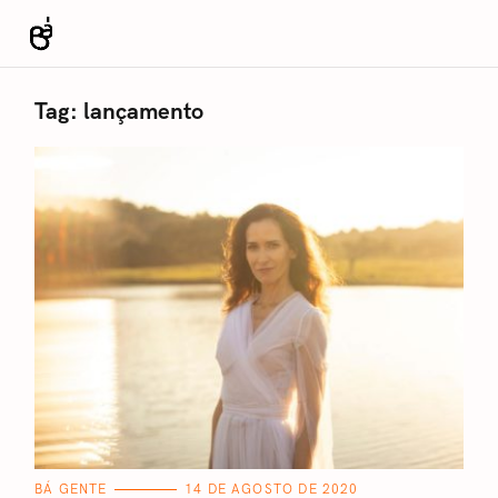
S
k
Revista Bá
i
p
Tag:
lançamento
t
o
c
o
n
t
e
n
t
C
BÁ GENTE
14 DE AGOSTO DE 2020