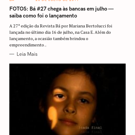
A
T
FOTOS: Bá #27 chega às bancas em julho —
E
saiba como foi o lançamento
G
O
R
A 27ª edição da Revista Bá por Mariana Bertolucci foi
I
A
lançada no último dia 16 de julho, na Casa E. Além do
S
lançamento, a ocasião também brindou o
empreendimento ..
Leia Mais