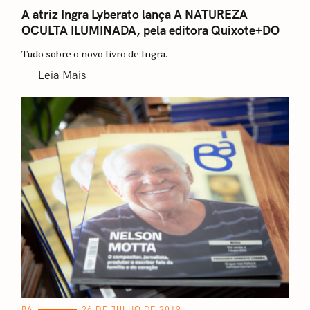
A
T
A atriz Ingra Lyberato lança A NATUREZA
E
OCULTA ILUMINADA, pela editora Quixote+DO
G
O
R
Tudo sobre o novo livro de Ingra.
I
A
Leia Mais
S
C
BÁ
26 DE JULHO DE 2019