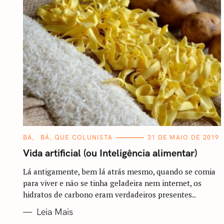
C
BÁ
BÁ, QUE COLUNISTA
31 DE MAIO DE 2019
A
T
Vida artificial (ou Inteligência alimentar)
E
G
O
Lá antigamente, bem lá atrás mesmo, quando se comia
R
para viver e não se tinha geladeira nem internet, os
I
A
hidratos de carbono eram verdadeiros presentes..
S
Leia Mais